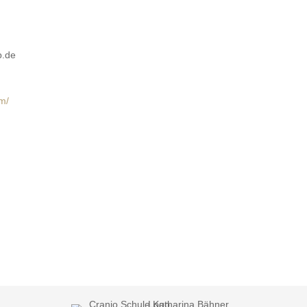
b.de
m/