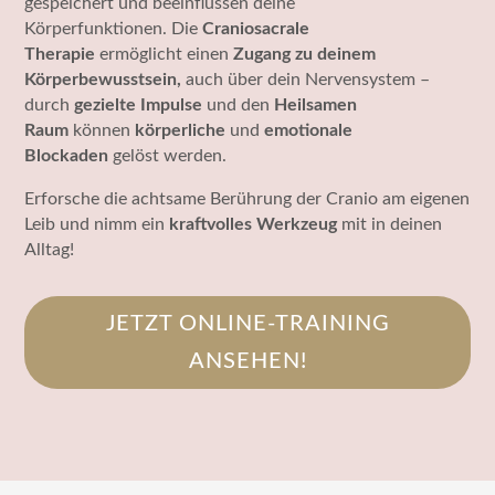
gespeichert
und
beeinflussen deine
Körperfunktionen
.
Die
Cr
aniosacrale
Therapie
ermöglicht einen
Zugang zu deinem
Körperbewusstsein
,
auch über dein Nervensystem
–
durch
gezielte Impulse
und den
Heilsamen
Raum
können
körperliche
und
emotionale
Blockaden
gelöst werden.
Erforsche die achtsame Berührung der Cranio am eigenen
Leib und nimm ein
kraftvolles Werkzeug
mit in deinen
Alltag!
JETZT ONLINE-TRAINING
ANSEHEN!