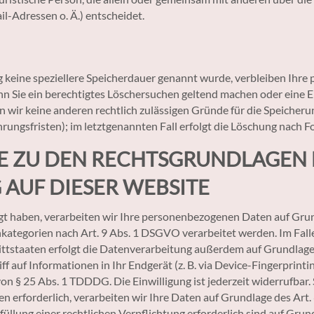
-Adressen o. Ä.) entscheidet.
 keine speziellere Speicherdauer genannt wurde, verbleiben Ihre
nn Sie ein berechtigtes Löschersuchen geltend machen oder eine 
rn wir keine anderen rechtlich zulässigen Gründe für die Speich
rungsfristen); im letztgenannten Fall erfolgt die Löschung nach Fo
E ZU DEN RECHTSGRUNDLAGEN
AUF DIESER WEBSITE
igt haben, verarbeiten wir Ihre personenbezogenen Daten auf Grund
kategorien nach Art. 9 Abs. 1 DSGVO verarbeitet werden. Im Falle 
staaten erfolgt die Datenverarbeitung außerdem auf Grundlage vo
f auf Informationen in Ihr Endgerät (z. B. via Device-Fingerprinting
n § 25 Abs. 1 TDDDG. Die Einwilligung ist jederzeit widerrufbar. 
erforderlich, verarbeiten wir Ihre Daten auf Grundlage des Art. 
rfüllung einer rechtlichen Verpflichtung erforderlich sind auf Grun