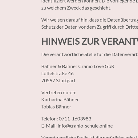
identifiziert werden können. Die vorliegende 
zu welchem Zweck das geschieht.
Wir weisen darauf hin, dass die Datenübertrag
Schutz der Daten vor dem Zugriff durch Dritte 
HINWEIS ZUR VERANT
Die verantwortliche Stelle für die Datenverarb
Bähner & Bähner Cranio Love GbR
Löffelstraße 46
70597 Stuttgart
Vertreten durch:
Katharina Bähner
Tobias Bähner
Telefon: 0­711-1603983
E-Mail: info@cranio-schule.online
Verantwortliche Stelle ist die natürliche ode