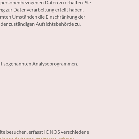
n personenbezogenen Daten zu erhalten. Sie
ng zur Datenverarbeitung erteilt haben,
timmten Umständen die Einschränkung der
 der zuständigen Aufsichtsbehörde zu.
 mit sogenannten Analyseprogrammen.
ite besuchen, erfasst IONOS verschiedene
.ionos.de/terms-gtc/terms-privacy
.