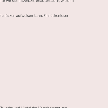
r wir sie nutzen. Sie erläutert auch, wie und
eitslücken aufweisen kann. Ein lückenloser
ie Zwecke und Mittel der Verarbeitung von