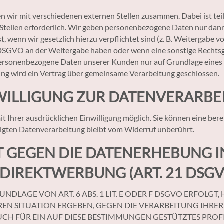
n wir mit verschiedenen externen Stellen zusammen. Dabei ist te
ellen erforderlich. Wir geben personenbezogene Daten nur dann 
st, wenn wir gesetzlich hierzu verpflichtet sind (z. B. Weitergabe
t. f DSGVO an der Weitergabe haben oder wenn eine sonstige Recht
personenbezogene Daten unserer Kunden nur auf Grundlage eines 
ung wird ein Vertrag über gemeinsame Verarbeitung geschlossen.
WILLIGUNG ZUR DATENVERARBE
Ihrer ausdrücklichen Einwilligung möglich. Sie können eine bereit
olgten Datenverarbeitung bleibt vom Widerruf unberührt.
 GEGEN DIE DATENERHEBUNG I
 DIREKTWERBUNG (ART. 21 DSGV
LAGE VON ART. 6 ABS. 1 LIT. E ODER F DSGVO ERFOLGT, H
EREN SITUATION ERGEBEN, GEGEN DIE VERARBEITUNG IH
UCH FÜR EIN AUF DIESE BESTIMMUNGEN GESTÜTZTES PROFIL