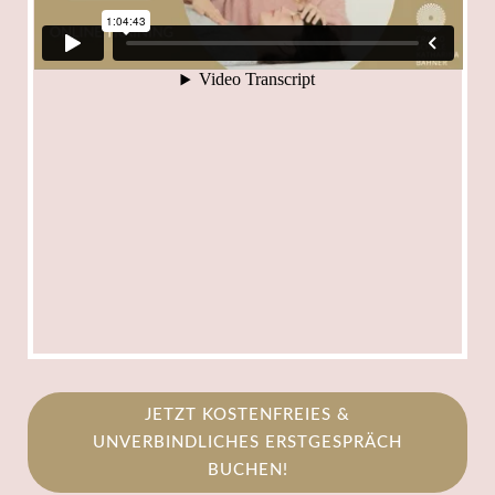
JETZT KOSTENFREIES &
UNVERBINDLICHES ERSTGESPRÄCH
BUCHEN!