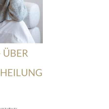
– ÜBER
 HEILUNG
st befinde.