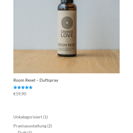
Room Reset – Duftspray
Bewertet mit
€
19,90
5.00
von 5
1
Unkategorisiert
1
Produkt
2
Praxisausstattung
2
1
Produkte
Duft
1